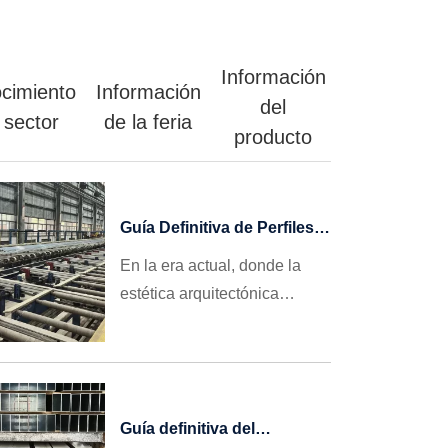
Información
cimiento
Información
del
 sector
de la feria
producto
Guía Definitiva de Perfiles
de Aluminio para Ventanas:
En la era actual, donde la
Cómo Elegir, Evitar
estética arquitectónica
Trampas y Conseguir
evoluciona hacia el
Grandes Pedidos
Internacionales en 2026
minimalismo y las
regulaciones de eficiencia
energética son cada vez más
Guía definitiva del
estrictas, el perfil ventana