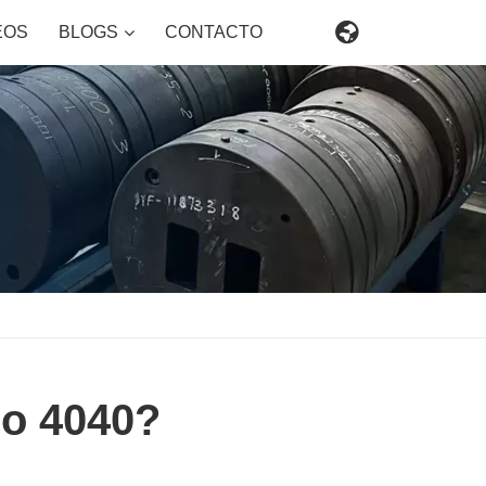

EOS
BLOGS
CONTACTO
io 4040?