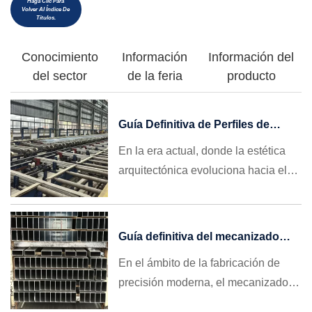
Haga Clic Para
Volver Al Índice De
Títulos.
Conocimiento
Información
Información del
del sector
de la feria
producto
Guía Definitiva de Perfiles de
Aluminio para Ventanas: Cómo
En la era actual, donde la estética
Elegir, Evitar Trampas y Conseguir
arquitectónica evoluciona hacia el
Grandes Pedidos Internacionales
minimalismo y las regulaciones de
en 2026
eficiencia energética son cada vez
más estrictas, el perfil ventana
Guía definitiva del mecanizado
aluminio ha dejado de ser un simple
CNC de perfiles de aluminio:
En el ámbito de la fabricación de
marco que sostiene el vidrio. Se ha
desde la selección del material
precisión moderna, el mecanizado
hasta la pieza final
convertido en el alma del diseño de
CNC de perfiles de aluminio se ha
fachadas modernas y en la primera