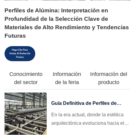
Perfiles de Alúmina: Interpretación en
Profundidad de la Selección Clave de
Materiales de Alto Rendimiento y Tendencias
Futuras
Haga Clic Para
Volver Al Índice De
Títulos.
Conocimiento
Información
Información del
del sector
de la feria
producto
Guía Definitiva de Perfiles de
Aluminio para Ventanas: Cómo
En la era actual, donde la estética
Elegir, Evitar Trampas y Conseguir
arquitectónica evoluciona hacia el
Grandes Pedidos Internacionales
minimalismo y las regulaciones de
en 2026