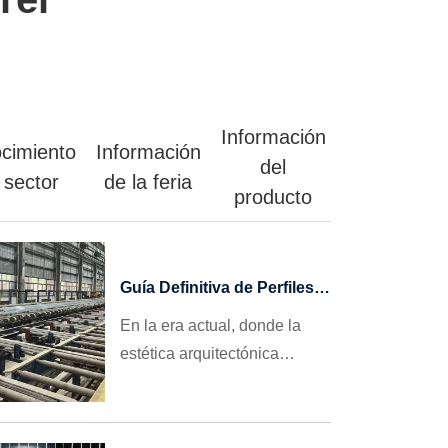
Información
cimiento
Información
del
 sector
de la feria
producto
Guía Definitiva de Perfiles
de Aluminio para Ventanas:
En la era actual, donde la
Cómo Elegir, Evitar
estética arquitectónica
Trampas y Conseguir
evoluciona hacia el
Grandes Pedidos
Internacionales en 2026
minimalismo y las
regulaciones de eficiencia