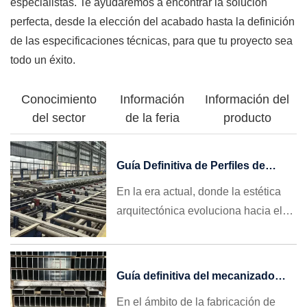
especialistas. Te ayudaremos a encontrar la solución
perfecta, desde la elección del acabado hasta la definición
de las especificaciones técnicas, para que tu proyecto sea
todo un éxito.
Conocimiento
Información
Información del
del sector
de la feria
producto
Guía Definitiva de Perfiles de
Aluminio para Ventanas: Cómo
En la era actual, donde la estética
Elegir, Evitar Trampas y Conseguir
arquitectónica evoluciona hacia el
Grandes Pedidos Internacionales
minimalismo y las regulaciones de
en 2026
eficiencia energética son cada vez
más estrictas, el perfil ventana
Guía definitiva del mecanizado
aluminio ha dejado de ser un simple
CNC de perfiles de aluminio:
En el ámbito de la fabricación de
marco que sostiene el vidrio. Se ha