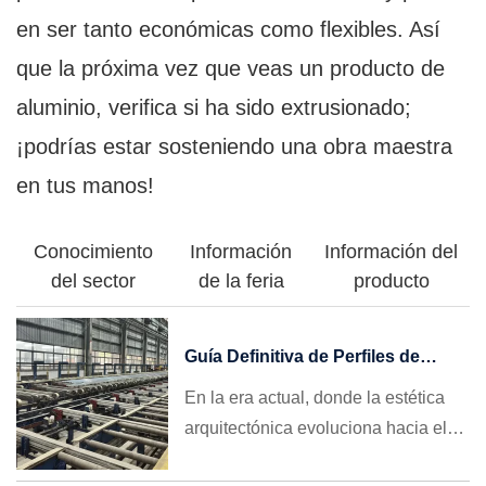
en ser tanto económicas como flexibles. Así
que la próxima vez que veas un producto de
aluminio, verifica si ha sido extrusionado;
¡podrías estar sosteniendo una obra maestra
en tus manos!
Conocimiento
Información
Información del
del sector
de la feria
producto
Guía Definitiva de Perfiles de
Aluminio para Ventanas: Cómo
En la era actual, donde la estética
Elegir, Evitar Trampas y Conseguir
arquitectónica evoluciona hacia el
Grandes Pedidos Internacionales
minimalismo y las regulaciones de
en 2026