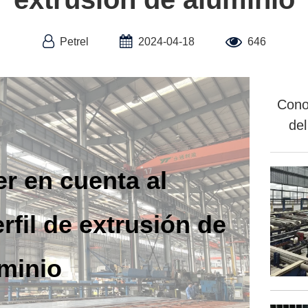
Petrel
2024-04-18
646
Cono
del
r en cuenta al
rfil de extrusión de
minio