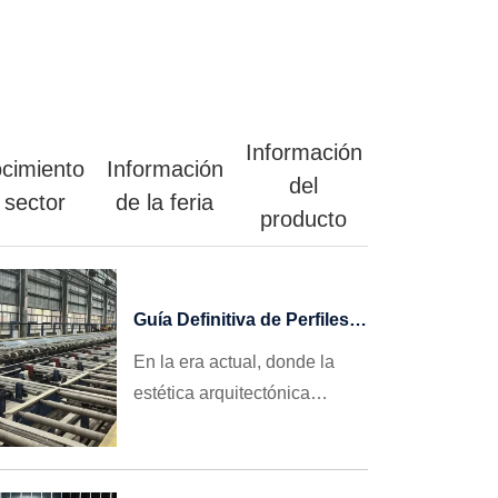
Información
cimiento
Información
del
 sector
de la feria
producto
Guía Definitiva de Perfiles
de Aluminio para Ventanas:
En la era actual, donde la
Cómo Elegir, Evitar
estética arquitectónica
Trampas y Conseguir
evoluciona hacia el
Grandes Pedidos
Internacionales en 2026
minimalismo y las
regulaciones de eficiencia